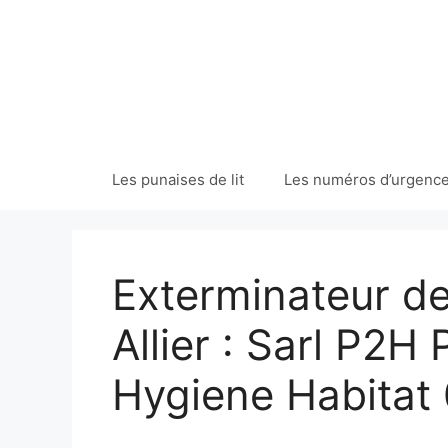
Aller
au
contenu
Les punaises de lit
Les numéros d’urgences
Exterminateur de 
Allier : Sarl P2H
Hygiene Habitat