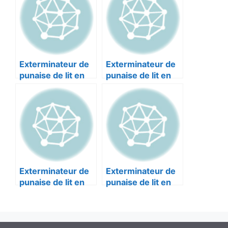
MARSEILLE 13003
environnement
MARSEILLE 13011
Exterminateur de
Exterminateur de
punaise de lit en
punaise de lit en
Bouches-du-
Bouches-du-
Rhône : COLIN
Rhône : Azur
MARSEILLE 13004
Hygiène et
Protection
MARSEILLE 13014
Exterminateur de
Exterminateur de
punaise de lit en
punaise de lit en
Bouches-du-
Bouches-du-
Rhône : 3D BIRDS
Rhône : HYGIÈNE
MARSEILLE 13003
BIOCIDE
MARSEILLE 13009