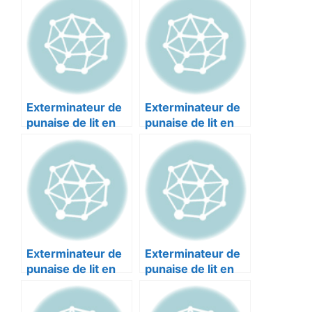
Exterminateur de
Exterminateur de
punaise de lit en
punaise de lit en
Bouches-du-
Bouches-du-
Rhône :
Rhône : HYGIÈNE
DESINSECTISATIO
PRO MARSEILLE
N PUNAISES
13001
MARSEILLE 13015
Exterminateur de
Exterminateur de
punaise de lit en
punaise de lit en
Bouches-du-
Bouches-du-
Rhône : 3D PLUS
Rhône : 3DLAB