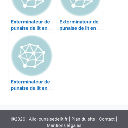
Exterminateur de
Exterminateur de
punaise de lit en
punaise de lit en
Alpes-maritimes :
Alpes-maritimes :
AZUR TECH NICE
PRONUISIBLES
06000
NICE 06000
Exterminateur de
punaise de lit en
Alpes-maritimes :
UPPERCUT NICE
06000
@2026 | Allo-punaisedelit.fr |
Plan du site
|
Contact
|
Mentions légales