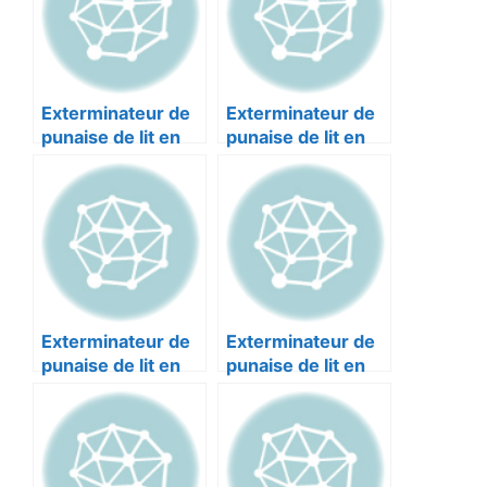
Exterminateur de
Exterminateur de
punaise de lit en
punaise de lit en
Alpes-maritimes :
Alpes-maritimes :
4F 3D NICE 06300
COLIN NICE
06200
Exterminateur de
Exterminateur de
punaise de lit en
punaise de lit en
Alpes-maritimes :
Alpes-maritimes :
NUISITEC NICE
NICE
06000
DESINSECTISATIO
NS NICE 06100