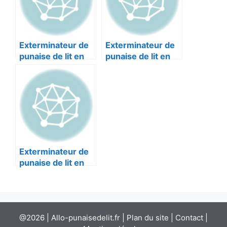
Exterminateur de
Exterminateur de
punaise de lit en
punaise de lit en
Alpes-maritimes :
Alpes-maritimes :
DKM EXPERTS
PRONUISIBLES
NICE NICE 06300
NICE 06000
Exterminateur de
punaise de lit en
Alpes-maritimes :
UPPERCUT NICE
06000
@2026 | Allo-punaisedelit.fr |
Plan du site
|
Contact
|