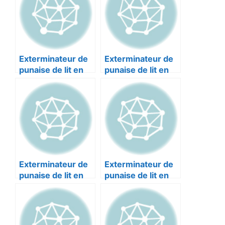
Exterminateur de
Exterminateur de
punaise de lit en
punaise de lit en
Alpes-maritimes :
Alpes-maritimes :
4F 3D NICE 06300
COLIN NICE
06200
Exterminateur de
Exterminateur de
punaise de lit en
punaise de lit en
Alpes-maritimes :
Alpes-maritimes :
NICE
AZUR TECH NICE
DESINSECTISATIO
06000
NS NICE 06100