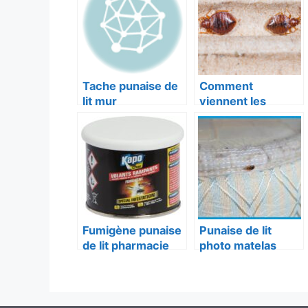
Tache punaise de
Comment
lit mur
viennent les
punaise de lit
Fumigène punaise
Punaise de lit
de lit pharmacie
photo matelas